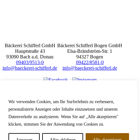
Bäckerei Schifferl GmbH
Bäckerei Schifferl Bogen GmbH
Hauptstraße 43
Elsa-Brändström-Str. 1
93090 Bach a.d. Donau
94327 Bogen
09403/9513-0
09422/8581-0
info@baeckerei-schifferl.de
info@baeckerei-schifferl.de
Wir schätzen Ihre Privatsphäre
Hinweisgeberschutz
Wir verwenden Cookies, um Ihr Surferlebnis zu verbessern,
Erklärung zur Barrierefreiheit
Impressum
personalisierte Anzeigen oder Inhalte einzusetzen und unseren
Datenschutz
Datenverkehr zu analysieren. Wenn Sie auf „Alle akzeptieren"
Cookies
klicken, stimmen Sie der Anwendung von Cookies zu.
Anpassen
Alles ablehnen
Alle akzeptieren