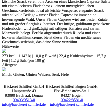
köstliche Snack vereint die Aromen eines klassischen Caprese-Salats
mit einem leckeren Fladenbrot zu einem unvergleichlichen
Geschmackserlebnis. Ideal als leichte Vorspeise, eleganter Snack
oder stilvolle Beilage – unser Fladen Caprese ist immer eine
hervorragende Wahl. Unser Fladen Caprese wird aus besten Zutaten
und mit großer Sorgfalt zubereitet. Der luftige, goldbraun gebackene
Fladenboden wird großzügig mit saftigen Tomaten und zartem
Mozzarella belegt. Perfekt abgerundet durch Rucola und einer
leckeren Basilikumcreme, bietet dieser Fladen ein mediterranes
Geschmackserlebnis, das deine Sinne verwöhnt.
Nährwerte
273 kcal | 1.142 kj | 10,0 g Eiweiß | 22,4 g Kohlenhydrate | 15,7 g
Fett | 1,2 g Salz (pro 100 g)
Allergene
Milch, Gluten, Gluten-Weizen, Senf, Hefe
Bäckerei Schifferl GmbH
Bäckerei Schifferl Bogen GmbH
Hauptstraße 43
Elsa-Brändström-Str. 1
93090 Bach a.d. Donau
94327 Bogen
09403/9513-0
09422/8581-0
info@baeckerei-schifferl.de
info@baeckerei-schifferl.de