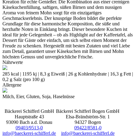
Kreation für echte Genießer. Die Kombination aus einer cremigen
Käsekuchenfüllung, saftigen, süßen Birnen und dem nussigen
Aroma von feinem Mohn sorgt für ein einzigartiges
Geschmackserlebnis. Der knusprige Boden bildet die perfekte
Grundlage für diese harmonische Komposition, die süße und
herzhafte Noten in Einklang bringt. Dieser besondere Kuchen ist
ideal für jede Gelegenheit – ob als Highlight auf der Kaffeetafel, als
Dessert für Gäste oder einfach, um sich selbst einen Moment der
Freude zu schenken. Hergestellt mit besten Zutaten und viel Liebe
zum Detail, garantiert unser Käsekuchen mit Birnen und Mohn
höchsten Genuss und unvergleichliche Frische.
Nährwerte
285 kcal | 1195 kj | 8,3 g Eiweiß | 26 g Kohlenhydrate | 16,3 g Fett |
0,2 g Salz (pro 100 g)
Allergene
Milch, Eier, Gluten, Soja, Haselnüsse
Bäckerei Schifferl GmbH
Bäckerei Schifferl Bogen GmbH
Hauptstraße 43
Elsa-Brändström-Str. 1
93090 Bach a.d. Donau
94327 Bogen
09403/9513-0
09422/8581-0
info@baeckerei-schifferl.de
info@baeckerei-schifferl.de