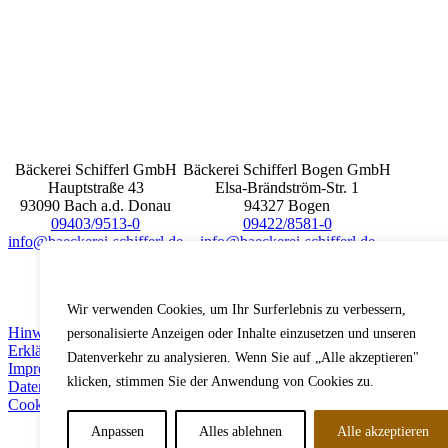
Bäckerei Schifferl GmbH
Bäckerei Schifferl Bogen GmbH
Hauptstraße 43
Elsa-Brändström-Str. 1
93090 Bach a.d. Donau
94327 Bogen
09403/9513-0
09422/8581-0
info@baeckerei-schifferl.de
info@baeckerei-schifferl.de
Wir schätzen Ihre Privatsphäre
Wir verwenden Cookies, um Ihr Surferlebnis zu verbessern,
Hinweisgeberschutz
personalisierte Anzeigen oder Inhalte einzusetzen und unseren
Erklärung zur Barrierefreiheit
Datenverkehr zu analysieren. Wenn Sie auf „Alle akzeptieren"
Impressum
klicken, stimmen Sie der Anwendung von Cookies zu.
Datenschutz
Cookies
Anpassen
Alles ablehnen
Alle akzeptieren