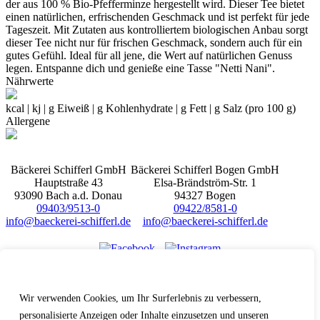
der aus 100 % Bio-Pfefferminze hergestellt wird. Dieser Tee bietet
einen natürlichen, erfrischenden Geschmack und ist perfekt für jede
Tageszeit. Mit Zutaten aus kontrolliertem biologischen Anbau sorgt
dieser Tee nicht nur für frischen Geschmack, sondern auch für ein
gutes Gefühl. Ideal für all jene, die Wert auf natürlichen Genuss
legen. Entspanne dich und genieße eine Tasse "Netti Nani".
Nährwerte
kcal | kj | g Eiweiß | g Kohlenhydrate | g Fett | g Salz (pro 100 g)
Allergene
Bäckerei Schifferl GmbH
Bäckerei Schifferl Bogen GmbH
Hauptstraße 43
Elsa-Brändström-Str. 1
93090 Bach a.d. Donau
94327 Bogen
09403/9513-0
09422/8581-0
info@baeckerei-schifferl.de
info@baeckerei-schifferl.de
Wir schätzen Ihre Privatsphäre
Hinweisgeberschutz
Erklärung zur Barrierefreiheit
Wir verwenden Cookies, um Ihr Surferlebnis zu verbessern,
Impressum
personalisierte Anzeigen oder Inhalte einzusetzen und unseren