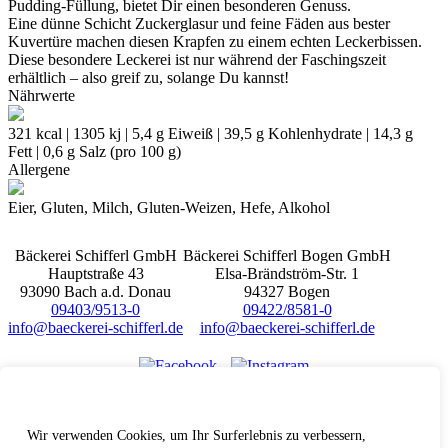
Pudding-Füllung, bietet Dir einen besonderen Genuss.
Eine dünne Schicht Zuckerglasur und feine Fäden aus bester
Kuvertüre machen diesen Krapfen zu einem echten Leckerbissen.
Diese besondere Leckerei ist nur während der Faschingszeit
erhältlich – also greif zu, solange Du kannst!
Nährwerte
321 kcal | 1305 kj | 5,4 g Eiweiß | 39,5 g Kohlenhydrate | 14,3 g
Fett | 0,6 g Salz (pro 100 g)
Allergene
Eier, Gluten, Milch, Gluten-Weizen, Hefe, Alkohol
Bäckerei Schifferl GmbH
Bäckerei Schifferl Bogen GmbH
Hauptstraße 43
Elsa-Brändström-Str. 1
93090 Bach a.d. Donau
94327 Bogen
09403/9513-0
09422/8581-0
info@baeckerei-schifferl.de
info@baeckerei-schifferl.de
Wir schätzen Ihre Privatsphäre
Hinweisgeberschutz
Erklärung zur Barrierefreiheit
Wir verwenden Cookies, um Ihr Surferlebnis zu verbessern,